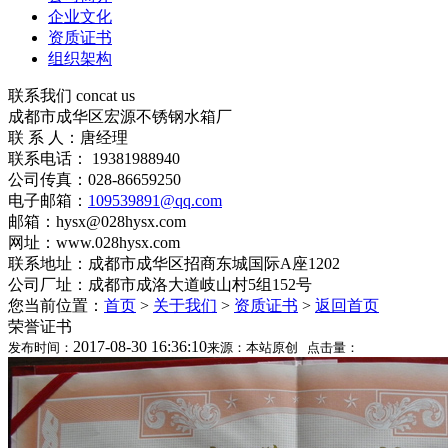
企业文化
资质证书
组织架构
联系我们
concat us
成都市成华区宏源不锈钢水箱厂
联 系 人：唐经理
联系电话： 19381988940
公司传真：028-86659250
电子邮箱：
109539891@qq.com
邮箱：hysx@028hysx.com
网址：www.028hysx.com
联系地址：成都市成华区招商东城国际A座1202
公司厂址：成都市成洛大道岐山村5组152号
您当前位置：
首页
>
关于我们
>
资质证书
>
返回首页
荣誉证书
2017-08-30 16:36:10
发布时间：
来源：本站原创 点击量：