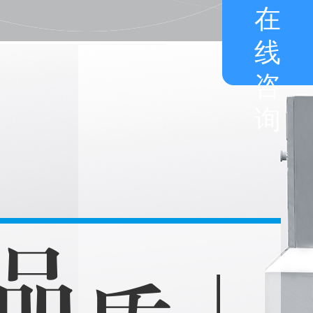
在
线
咨
询