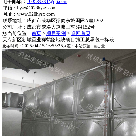
电子邮箱：
109539891@qq.com
邮箱：hysx@028hysx.com
网址：www.028hysx.com
联系地址：成都市成华区招商东城国际A座1202
公司厂址：成都市成洛大道岐山村5组152号
您当前位置：
首页
>
项目案例
>
返回首页
天府新区新城置业祥鹤路地块项目施工总承包一标段
2025-04-15 16:55:25
发布时间：
来源：本站原创 点击量：