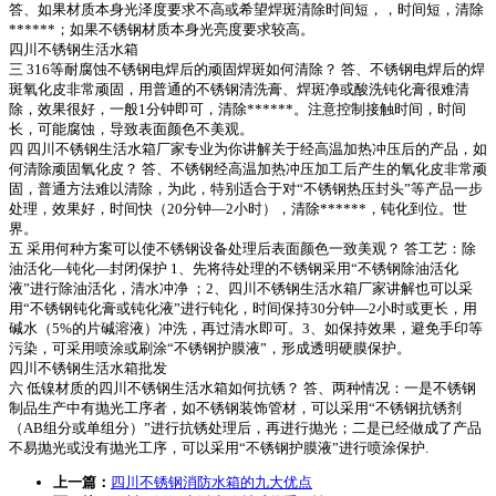
答、如果材质本身光泽度要求不高或希望焊斑清除时间短，，时间短，清除
******；如果不锈钢材质本身光亮度要求较高。
四川不锈钢生活水箱
三 316等耐腐蚀不锈钢电焊后的顽固焊斑如何清除？ 答、不锈钢电焊后的焊
斑氧化皮非常顽固，用普通的不锈钢清洗膏、焊斑净或酸洗钝化膏很难清
除，效果很好，一般1分钟即可，清除******。注意控制接触时间，时间
长，可能腐蚀，导致表面颜色不美观。
四 四川不锈钢生活水箱厂家专业为你讲解关于经高温加热冲压后的产品，如
何清除顽固氧化皮？ 答、不锈钢经高温加热冲压加工后产生的氧化皮非常顽
固，普通方法难以清除，为此，特别适合于对“不锈钢热压封头”等产品一步
处理，效果好，时间快（20分钟—2小时），清除******，钝化到位。世
界。
五 采用何种方案可以使不锈钢设备处理后表面颜色一致美观？ 答工艺：除
油活化—钝化—封闭保护 1、先将待处理的不锈钢采用“不锈钢除油活化
液”进行除油活化，清水冲净 ；2、四川不锈钢生活水箱厂家讲解也可以采
用“不锈钢钝化膏或钝化液”进行钝化，时间保持30分钟—2小时或更长，用
碱水（5%的片碱溶液）冲洗，再过清水即可。3、如保持效果，避免手印等
污染，可采用喷涂或刷涂“不锈钢护膜液”，形成透明硬膜保护。
四川不锈钢生活水箱批发
六 低镍材质的四川不锈钢生活水箱如何抗锈？ 答、两种情况：一是不锈钢
制品生产中有抛光工序者，如不锈钢装饰管材，可以采用“不锈钢抗锈剂
（AB组分或单组分）”进行抗锈处理后，再进行抛光；二是已经做成了产品
不易抛光或没有抛光工序，可以采用“不锈钢护膜液”进行喷涂保护.
上一篇：
四川不锈钢消防水箱的九大优点