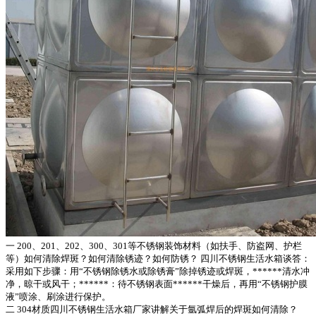
一 200、201、202、300、301等不锈钢装饰材料（如扶手、防盗网、护栏
等）如何清除焊斑？如何清除锈迹？如何防锈？ 四川不锈钢生活水箱谈答：
采用如下步骤：用“不锈钢除锈水或除锈膏”除掉锈迹或焊斑，******清水冲
净，晾干或风干；******：待不锈钢表面******干燥后，再用“不锈钢护膜
液”喷涂、刷涂进行保护。
二 304材质四川不锈钢生活水箱厂家讲解关于氩弧焊后的焊斑如何清除？