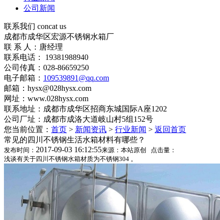
公司新闻
联系我们
concat us
成都市成华区宏源不锈钢水箱厂
联 系 人：唐经理
联系电话： 19381988940
公司传真：028-86659250
电子邮箱：
109539891@qq.com
邮箱：hysx@028hysx.com
网址：www.028hysx.com
联系地址：成都市成华区招商东城国际A座1202
公司厂址：成都市成洛大道岐山村5组152号
您当前位置：
首页
>
新闻资讯
>
行业新闻
>
返回首页
常见的四川不锈钢生活水箱材料有哪些？
2017-09-03 16:12:55
发布时间：
来源：本站原创 点击量：
浅谈有关于四川不锈钢水箱材质为不锈钢304 。