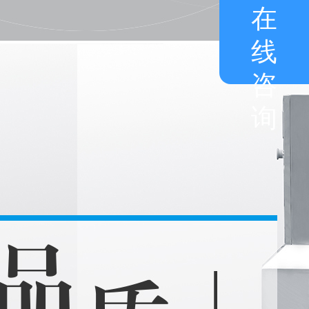
在
线
咨
询