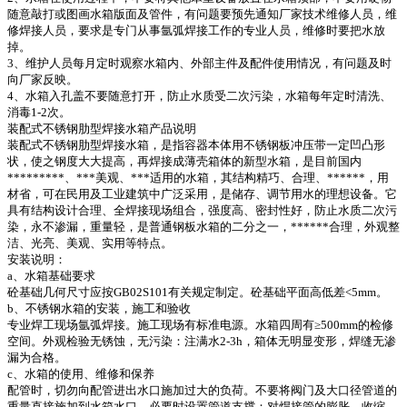
随意敲打或图画水箱版面及管件，有问题要预先通知厂家技术维修人员，维
修焊接人员，要求是专门从事氩弧焊接工作的专业人员，维修时要把水放
掉。
3、维护人员每月定时观察水箱内、外部主件及配件使用情况，有问题及时
向厂家反映。
4、水箱入孔盖不要随意打开，防止水质受二次污染，水箱每年定时清洗、
消毒1-2次。
装配式不锈钢肋型焊接水箱产品说明
装配式不锈钢肋型焊接水箱，是指容器本体用不锈钢板冲压带一定凹凸形
状，使之钢度大大提高，再焊接成薄壳箱体的新型水箱，是目前国内
*********、***美观、***适用的水箱，其结构精巧、合理、******，用
材省，可在民用及工业建筑中广泛采用，是储存、调节用水的理想设备。它
具有结构设计合理、全焊接现场组合，强度高、密封性好，防止水质二次污
染，永不渗漏，重量轻，是普通钢板水箱的二分之一，******合理，外观整
洁、光亮、美观、实用等特点。
安装说明：
a、水箱基础要求
砼基础几何尺寸应按GB02S101有关规定制定。砼基础平面高低差<5mm。
b、不锈钢水箱的安装，施工和验收
专业焊工现场氩弧焊接。施工现场有标准电源。水箱四周有≥500mm的检修
空间。外观检验无锈蚀，无污染：注满水2-3h，箱体无明显变形，焊缝无渗
漏为合格。
c、水箱的使用、维修和保养
配管时，切勿向配管进出水口施加过大的负荷。不要将阀门及大口径管道的
重量直接施加到水箱水口，必要时设置管道支撑：对焊接管的膨胀、收缩、