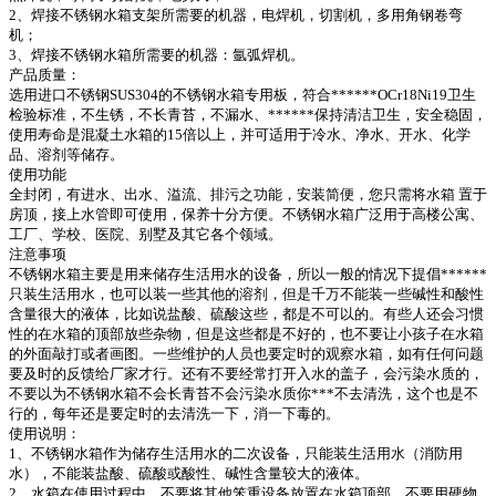
2、焊接不锈钢水箱支架所需要的机器，电焊机，切割机，多用角钢卷弯
机；
3、焊接不锈钢水箱所需要的机器：氩弧焊机。
产品质量：
选用进口不锈钢SUS304的不锈钢水箱专用板，符合******OCr18Ni19卫生
检验标准，不生锈，不长青苔，不漏水、******保持清洁卫生，安全稳固，
使用寿命是混凝土水箱的15倍以上，并可适用于冷水、净水、开水、化学
品、溶剂等储存。
使用功能
全封闭，有进水、出水、溢流、排污之功能，安装简便，您只需将水箱 置于
房顶，接上水管即可使用，保养十分方便。不锈钢水箱广泛用于高楼公寓、
工厂、学校、医院、别墅及其它各个领域。
注意事项
不锈钢水箱主要是用来储存生活用水的设备，所以一般的情况下提倡******
只装生活用水，也可以装一些其他的溶剂，但是千万不能装一些碱性和酸性
含量很大的液体，比如说盐酸、硫酸这些，都是不可以的。有些人还会习惯
性的在水箱的顶部放些杂物，但是这些都是不好的，也不要让小孩子在水箱
的外面敲打或者画图。一些维护的人员也要定时的观察水箱，如有任何问题
要及时的反馈给厂家才行。还有不要经常打开入水的盖子，会污染水质的，
不要以为不锈钢水箱不会长青苔不会污染水质你***不去清洗，这个也是不
行的，每年还是要定时的去清洗一下，消一下毒的。
使用说明：
1、不锈钢水箱作为储存生活用水的二次设备，只能装生活用水（消防用
水），不能装盐酸、硫酸或酸性、碱性含量较大的液体。
2、水箱在使用过程中，不要将其他笨重设备放置在水箱顶部，不要用硬物