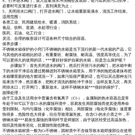
4、打开进水阀门，放入适量清水冲洗桶壁及底部，使污垢从排污口排净，
必要时可反复进行多次，直到满意为止；
5、关闭排水口阀门，打开进水阀门，让水箱重新装满水，清洗工作结束。
适用范围：
各类工业、民用建筑给水、暖通，消防系统；
食品、饮料、造酒、水处理行业；
医药、石油、化工行业；
灵活、合理的板形设计可适各种尺寸组合的容器。
保养步骤：
不锈钢水箱保护的小窍门不锈钢的水箱是当下流行的新一代水箱的产品，它
与其他的水箱相比的话，有重量轻、耐腐蚀、耐高温、强度高等优点，为了
可以更持久的使用的话，***要好好保护自家的水箱，但是怎么保护呢？
步骤如下：首先关闭进水的阀门，然后打开排污水的阀门，把水箱中剩
下的水排干净后在通过爬梯进到不锈钢水箱里头，用干净的拖把或者抹布把
水箱哪里脏的地方都清洗一下，如果污垢很严重的话，也可以买点那种去污
垢来洗干净，然后蓄水，把刚才清洗的都给冲干净后，这样反复几次，再关
闭排水口，打开闸门，重新放水。这样不锈钢水箱***很好的保护了。
故障处理：
由于工业及生活用水中普遍含有氯离子（Cl-），金属制的热水容器总是常
年处于80℃以下含Cl-水的腐蚀环境中，容易发生局部腐蚀而使其使用寿命
受到限制。与均匀腐蚀（化学腐蚀）相比，局部腐蚀（电化学腐蚀）速度要
快得多，危险性也大得多，往往导致泄漏失效。 在含Cl-的水介质之中，不
锈钢水箱***易发生腐蚀的薄弱环节是焊接区，由于该区经受过高温加热，
组织及性能有劣化，抗腐蚀性能也降低。
不锈钢水箱材质一般为Cr不锈钢，因材质中不含镍导致水箱焊接部位在使用