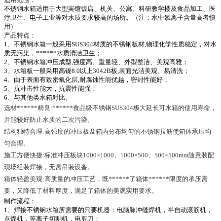
不锈钢水箱适用于大型宾馆饭店、机关、公寓、科研教学楼及食品加工、医
疗卫生、电子工业等对水质要求较高的场所。（注：水中氯离子含量高者慎
用）
产品特点：
1、不锈钢水箱一般采用SUS304材质的不锈钢板材,物理化学性质稳定，对水
质无污染，******水质清洁卫生；
2、不锈钢水箱冲压成型,强度高、重量轻、外型整洁、美观高雅；
3、水箱板一般采用高镍8.0以上3042B板,表面光洁美观、易清洗；
4、由于表面有致密氧化层,耐腐蚀性能优越，密封性能好；
5、抗冲击性能大，抗震性能强；
6、与其他类水箱对比。
选材******精良:******食品级不锈钢SUS304极大延长可水箱的使用寿命，
并能较好防止水质的二次污染。
结构独特合理:高强度的冲压板及箱内分布均匀的不锈钢拉筋使箱体承压均
匀合理。
施工方便快捷:标准冲压板块1000×1000、1000×500、500×500mm随意装配
现场组装焊接，无需吊装设备。
箱体轻盈美观:高质量的冲压工艺，既******了箱体******限度的承压需
要，又降低了材料厚度，满足了箱体的美观实用要求。
制作流程：
1、焊接不锈钢水箱所需要的只要机器：电脑脉冲缝焊机，半自动滚筋机，
点焊机，等离子切割机，电剪刀；