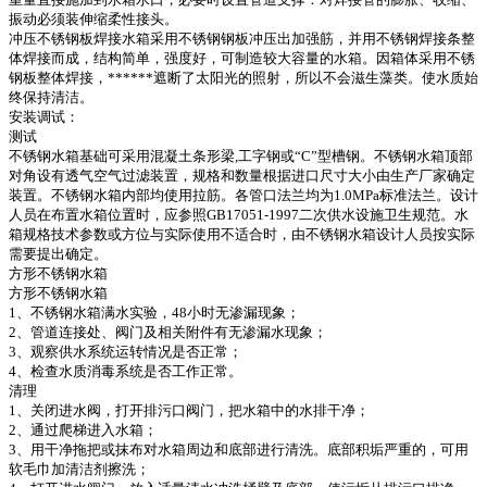
振动必须装伸缩柔性接头。
冲压不锈钢板焊接水箱采用不锈钢钢板冲压出加强筋，并用不锈钢焊接条整
体焊接而成，结构简单，强度好，可制造较大容量的水箱。因箱体采用不锈
钢板整体焊接，******遮断了太阳光的照射，所以不会滋生藻类。使水质始
终保持清洁。
安装调试：
测试
不锈钢水箱基础可采用混凝土条形梁,工字钢或“C”型槽钢。不锈钢水箱顶部
对角设有透气空气过滤装置，规格和数量根据进口尺寸大小由生产厂家确定
装置。不锈钢水箱内部均使用拉筋。各管口法兰均为1.0MPa标准法兰。设计
人员在布置水箱位置时，应参照GB17051-1997二次供水设施卫生规范。水
箱规格技术参数或方位与实际使用不适合时，由不锈钢水箱设计人员按实际
需要提出确定。
方形不锈钢水箱
方形不锈钢水箱
1、不锈钢水箱满水实验，48小时无渗漏现象；
2、管道连接处、阀门及相关附件有无渗漏水现象；
3、观察供水系统运转情况是否正常；
4、检查水质消毒系统是否工作正常。
清理
1、关闭进水阀，打开排污口阀门，把水箱中的水排干净；
2、通过爬梯进入水箱；
3、用干净拖把或抹布对水箱周边和底部进行清洗。底部积垢严重的，可用
软毛巾加清洁剂擦洗；