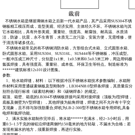
不锈钢水箱是继玻璃钢水箱之后新一代水箱产品，其产品采用SUS304不锈
钢板精工模压而成，造型美观、经济实用、主体经久不坏。不锈钢水箱与其
它水箱相比，具有外形美观、重量轻、强度高、耐腐蚀、耐高温、水质清
洁，防渗，抗震，永不生青苔，水质无二次污染，安装方便，无需维修，便
于清洗等诸多优点。
不锈钢水箱常见的有不锈钢消防水箱，方形组合式水箱、立式圆形水箱、
卧式圆形水箱。采用SUS304、SUS316L、SUS444等不锈钢板，冲压成型。
一般冲压成三种尺寸，分别是1x1米、1x0.5米和0.5x0.5米三种，周边用钨极
氩弧焊接，具有强度高、重量轻、成本低、环保卫生等特点。制造标准为
******建筑标准12s101设计图集。
参数:
1、给水箱焊缝，材料： 以下根据冲压不锈钢水箱技术参数编制，水箱附
件材料采用普通碳素钢板及型刚制作，LB304NI8.0型焊条焊接，其质量应分
别符合现行标准《碳素结构钢》和《碳钢焊条》的规定。
箱顶、箱壁、箱底的LB304不锈钢板拼接均采用对接焊接（顶板为I型焊缝，
底板及侧壁为V型焊缝），其他焊接为贴角焊缝，焊缝之间不允许有十字交
叉现象，且不得与加强肋重合,焊机为LB-2-300型不锈钢水箱专用焊机,具备
电焊和氩焊功能。
2、满水实验水箱制作完毕后，将水箱******充满水，经2~3小时后，用
重0.5~1.5千克的锤铅沿焊缝两侧约150毫米的地方轻敲，不漏水为合格；若
发现有漏水的地方，须重新焊接，再进行实验。
适用范围：