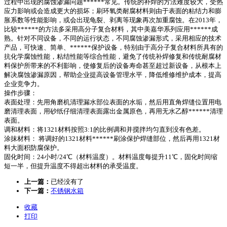
过程中出现的腐蚀渗漏问题******常见。传统的补焊的方法难度较大，受热
应力影响或会造成更大的损坏；刷环氧类耐腐材料则由于表面的粘结力和膨
胀系数等性能影响，或会出现龟裂、剥离等现象再次加重腐蚀。在2013年，
比较******的方法多采用高分子复合材料，其中美嘉华系列应用******成
熟。针对不同设备，不同的运行状态，不同腐蚀渗漏形式，采用相应的技术
产品，可快速、简单、******保护设备，特别由于高分子复合材料所具有的
抗化学腐蚀性能，粘结性能等综合性能，避免了传统补焊修复和传统耐腐材
料保护所带来的不利影响，使修复后的设备寿命甚至超过新设备，从根本上
解决腐蚀渗漏原因，帮助企业提高设备管理水平，降低维修维护成本，提高
企业竞争力。
操作步骤：
表面处理：先用角磨机清理漏水部位表面的水垢，然后用直角焊缝位置用电
磨清理表面，用砂纸仔细清理表面露出金属原色，再用无水乙醇******清理
表面。
调和材料：将1321材料按照3:1的比例调和并搅拌均匀直到没有色差。
涂抹材料： 将调好的1321材料******刷涂保护焊缝部位，然后再用1321材
料大面积防腐保护。
固化时间：24小时/24℃（材料温度）。材料温度每提升11℃，固化时间缩
短一半，但提升温度不得超出材料的承受温度。
上一篇：
已经没有了
下一篇：
不锈钢水箱
收藏
打印