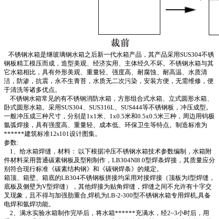
不锈钢水箱是继玻璃钢水箱之后新一代水箱产品，其产品采用SUS304不锈
钢板精工模压而成，造型美观、经济实用、主体经久不坏。不锈钢水箱与其
它水箱相比，具有外形美观、重量轻、强度高、耐腐蚀、耐高温、水质清
洁，防渗，抗震，永不生青苔，水质无二次污染，安装方便，无需维修，便
于清洗等诸多优点。
不锈钢水箱常见的有不锈钢消防水箱，方形组合式水箱、立式圆形水箱、
卧式圆形水箱。采用SUS304、SUS316L、SUS444等不锈钢板，冲压成型。
一般冲压成三种尺寸，分别是1x1米、1x0.5米和0.5x0.5米三种，周边用钨极
氩弧焊接，具有强度高、重量轻、成本低、环保卫生等特点。制造标准为
******建筑标准12s101设计图集。
参数:
1、给水箱焊缝，材料： 以下根据冲压不锈钢水箱技术参数编制，水箱附
件材料采用普通碳素钢板及型刚制作，LB304NI8.0型焊条焊接，其质量应分
别符合现行标准《碳素结构钢》和《碳钢焊条》的规定。
箱顶、箱壁、箱底的LB304不锈钢板拼接均采用对接焊接（顶板为I型焊缝，
底板及侧壁为V型焊缝），其他焊接为贴角焊缝，焊缝之间不允许有十字交
叉现象，且不得与加强肋重合,焊机为LB-2-300型不锈钢水箱专用焊机,具备
电焊和氩焊功能。
2、满水实验水箱制作完毕后，将水箱******充满水，经2~3小时后，用