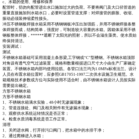
c、水箱的使用、维修和保养
配管时，切勿向配管进出水口施加过大的负荷。不要将阀门及大口径管道的
重量直接施加到水箱水口，必要时设置管道支撑：对焊接管的膨胀、收缩、
振动必须装伸缩柔性接头。
冲压不锈钢板焊接水箱采用不锈钢钢板冲压出加强筋，并用不锈钢焊接条整
体焊接而成，结构简单，强度好，可制造较大容量的水箱。因箱体采用不锈
钢板整体焊接，******遮断了太阳光的照射，所以不会滋生藻类。使水质始
终保持清洁。
安装调试：
测试
不锈钢水箱基础可采用混凝土条形梁,工字钢或“C”型槽钢。不锈钢水箱顶部
对角设有透气空气过滤装置，规格和数量根据进口尺寸大小由生产厂家确定
装置。不锈钢水箱内部均使用拉筋。各管口法兰均为1.0MPa标准法兰。设计
人员在布置水箱位置时，应参照GB17051-1997二次供水设施卫生规范。水
箱规格技术参数或方位与实际使用不适合时，由不锈钢水箱设计人员按实际
需要提出确定。
方形不锈钢水箱
方形不锈钢水箱
1、不锈钢水箱满水实验，48小时无渗漏现象；
2、管道连接处、阀门及相关附件有无渗漏水现象；
3、观察供水系统运转情况是否正常；
4、检查水质消毒系统是否工作正常。
清理
1、关闭进水阀，打开排污口阀门，把水箱中的水排干净；
2、通过爬梯进入水箱；