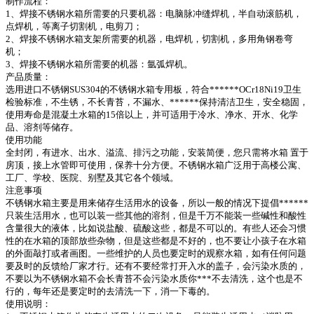
制作流程：
1、焊接不锈钢水箱所需要的只要机器：电脑脉冲缝焊机，半自动滚筋机，
点焊机，等离子切割机，电剪刀；
2、焊接不锈钢水箱支架所需要的机器，电焊机，切割机，多用角钢卷弯
机；
3、焊接不锈钢水箱所需要的机器：氩弧焊机。
产品质量：
选用进口不锈钢SUS304的不锈钢水箱专用板，符合******OCr18Ni19卫生
检验标准，不生锈，不长青苔，不漏水、******保持清洁卫生，安全稳固，
使用寿命是混凝土水箱的15倍以上，并可适用于冷水、净水、开水、化学
品、溶剂等储存。
使用功能
全封闭，有进水、出水、溢流、排污之功能，安装简便，您只需将水箱 置于
房顶，接上水管即可使用，保养十分方便。不锈钢水箱广泛用于高楼公寓、
工厂、学校、医院、别墅及其它各个领域。
注意事项
不锈钢水箱主要是用来储存生活用水的设备，所以一般的情况下提倡******
只装生活用水，也可以装一些其他的溶剂，但是千万不能装一些碱性和酸性
含量很大的液体，比如说盐酸、硫酸这些，都是不可以的。有些人还会习惯
性的在水箱的顶部放些杂物，但是这些都是不好的，也不要让小孩子在水箱
的外面敲打或者画图。一些维护的人员也要定时的观察水箱，如有任何问题
要及时的反馈给厂家才行。还有不要经常打开入水的盖子，会污染水质的，
不要以为不锈钢水箱不会长青苔不会污染水质你***不去清洗，这个也是不
行的，每年还是要定时的去清洗一下，消一下毒的。
使用说明：