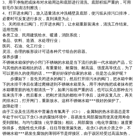
3、用干净拖把或抹布对水箱周边和底部进行清洗。底部积垢严重的，可用
软毛巾加清洁剂擦洗；
4、打开进水阀门，放入适量清水冲洗桶壁及底部，使污垢从排污口排净，
必要时可反复进行多次，直到满意为止；
5、关闭排水口阀门，打开进水阀门，让水箱重新装满水，清洗工作结束。
适用范围：
各类工业、民用建筑给水、暖通，消防系统；
食品、饮料、造酒、水处理行业；
医药、石油、化工行业；
灵活、合理的板形设计可适各种尺寸组合的容器。
保养步骤：
不锈钢水箱保护的小窍门不锈钢的水箱是当下流行的新一代水箱的产品，它
与其他的水箱相比的话，有重量轻、耐腐蚀、耐高温、强度高等优点，为了
可以更持久的使用的话，***要好好保护自家的水箱，但是怎么保护呢？
步骤如下：首先关闭进水的阀门，然后打开排污水的阀门，把水箱中剩
下的水排干净后在通过爬梯进到不锈钢水箱里头，用干净的拖把或者抹布把
水箱哪里脏的地方都清洗一下，如果污垢很严重的话，也可以买点那种去污
垢来洗干净，然后蓄水，把刚才清洗的都给冲干净后，这样反复几次，再关
闭排水口，打开闸门，重新放水。这样不锈钢水箱***很好的保护了。
故障处理：
由于工业及生活用水中普遍含有氯离子（Cl-），金属制的热水容器总是常
年处于80℃以下含Cl-水的腐蚀环境中，容易发生局部腐蚀而使其使用寿命
受到限制。与均匀腐蚀（化学腐蚀）相比，局部腐蚀（电化学腐蚀）速度要
快得多，危险性也大得多，往往导致泄漏失效。 在含Cl-的水介质之中，不
锈钢水箱***易发生腐蚀的薄弱环节是焊接区，由于该区经受过高温加热，