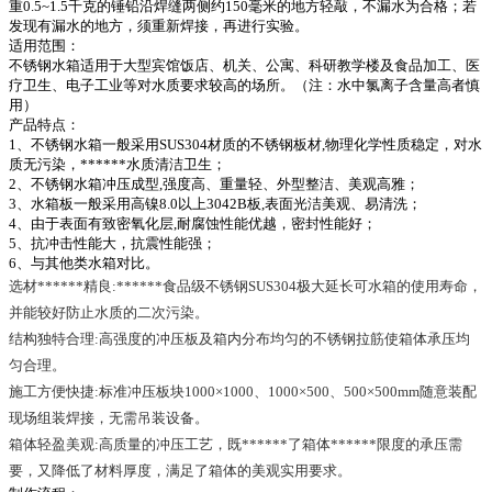
重0.5~1.5千克的锤铅沿焊缝两侧约150毫米的地方轻敲，不漏水为合格；若
发现有漏水的地方，须重新焊接，再进行实验。
适用范围：
不锈钢水箱适用于大型宾馆饭店、机关、公寓、科研教学楼及食品加工、医
疗卫生、电子工业等对水质要求较高的场所。（注：水中氯离子含量高者慎
用）
产品特点：
1、不锈钢水箱一般采用SUS304材质的不锈钢板材,物理化学性质稳定，对水
质无污染，******水质清洁卫生；
2、不锈钢水箱冲压成型,强度高、重量轻、外型整洁、美观高雅；
3、水箱板一般采用高镍8.0以上3042B板,表面光洁美观、易清洗；
4、由于表面有致密氧化层,耐腐蚀性能优越，密封性能好；
5、抗冲击性能大，抗震性能强；
6、与其他类水箱对比。
选材******精良:******食品级不锈钢SUS304极大延长可水箱的使用寿命，
并能较好防止水质的二次污染。
结构独特合理:高强度的冲压板及箱内分布均匀的不锈钢拉筋使箱体承压均
匀合理。
施工方便快捷:标准冲压板块1000×1000、1000×500、500×500mm随意装配
现场组装焊接，无需吊装设备。
箱体轻盈美观:高质量的冲压工艺，既******了箱体******限度的承压需
要，又降低了材料厚度，满足了箱体的美观实用要求。