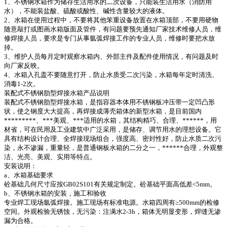
1、不锈钢水箱作为储存生活用水的二次设备，只能装生活用水（消防用
水），不能装盐酸、硫酸或酸性、碱性含量较大的液体。
2、水箱在使用过程中，不要将其他笨重设备放置在水箱顶部，不要用硬物
随意敲打或图画水箱版面及管件，有问题要预先通知厂家技术维修人员，维
修焊接人员，要求是专门从事氩弧焊接工作的专业人员，维修时要把水放
掉。
3、维护人员每月定时观察水箱内、外部主件及配件使用情况，有问题及时
向厂家反映。
4、水箱入孔盖不要随意打开，防止水质受二次污染，水箱每年定时清洗、
消毒1-2次。
装配式不锈钢肋型焊接水箱产品说明
装配式不锈钢肋型焊接水箱，是指容器本体用不锈钢板冲压带一定凹凸形
状，使之钢度大大提高，再焊接成薄壳箱体的新型水箱，是目前国内
*********、***美观、***适用的水箱，其结构精巧、合理、******，用
材省，可在民用及工业建筑中广泛采用，是储存、调节用水的理想设备。它
具有结构设计合理、全焊接现场组合，强度高、密封性好，防止水质二次污
染，永不渗漏，重量轻，是普通钢板水箱的二分之一，******合理，外观整
洁、光亮、美观、实用等特点。
安装说明：
a、水箱基础要求
砼基础几何尺寸应按GB02S101有关规定制定。砼基础平面高低差<5mm。
b、不锈钢水箱的安装，施工和验收
专业焊工现场氩弧焊接。施工现场有标准电源。水箱四周有≥500mm的检修
空间。外观检验无锈蚀，无污染：注满水2-3h，箱体无明显变形，焊缝无渗
漏为合格。