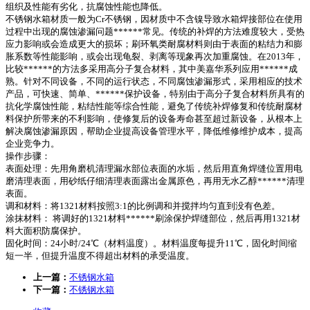
组织及性能有劣化，抗腐蚀性能也降低。
不锈钢水箱材质一般为Cr不锈钢，因材质中不含镍导致水箱焊接部位在使用
过程中出现的腐蚀渗漏问题******常见。传统的补焊的方法难度较大，受热
应力影响或会造成更大的损坏；刷环氧类耐腐材料则由于表面的粘结力和膨
胀系数等性能影响，或会出现龟裂、剥离等现象再次加重腐蚀。在2013年，
比较******的方法多采用高分子复合材料，其中美嘉华系列应用******成
熟。针对不同设备，不同的运行状态，不同腐蚀渗漏形式，采用相应的技术
产品，可快速、简单、******保护设备，特别由于高分子复合材料所具有的
抗化学腐蚀性能，粘结性能等综合性能，避免了传统补焊修复和传统耐腐材
料保护所带来的不利影响，使修复后的设备寿命甚至超过新设备，从根本上
解决腐蚀渗漏原因，帮助企业提高设备管理水平，降低维修维护成本，提高
企业竞争力。
操作步骤：
表面处理：先用角磨机清理漏水部位表面的水垢，然后用直角焊缝位置用电
磨清理表面，用砂纸仔细清理表面露出金属原色，再用无水乙醇******清理
表面。
调和材料：将1321材料按照3:1的比例调和并搅拌均匀直到没有色差。
涂抹材料： 将调好的1321材料******刷涂保护焊缝部位，然后再用1321材
料大面积防腐保护。
固化时间：24小时/24℃（材料温度）。材料温度每提升11℃，固化时间缩
短一半，但提升温度不得超出材料的承受温度。
上一篇：
不锈钢水箱
下一篇：
不锈钢水箱