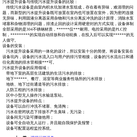
污水提升设备与传统污水提升设备的比较：
传统污水设备是由室内积水坑加潜水泵组成，存在着有异味，难清理的问
题，而新型的污水提升设备既可放置在室内也可放置在室外，因为密闭连接
无异味，利用固液分离器采用杂物和污水分离反冲洗的设计原理，消除水泵
堵塞和杂物清理的问题，排渣止回的设计采用硬密封的方式实现，设备体制
全部采用的是304不锈钢材质，******仅***耐用。电控采用的是PLC控
制，*********的实现自动排放和自动轮换，在投入后可以实现******的无
人值守。
设备的安装：
污水提升设备采用的一体化的设计，所以安装十分的简便。将设备安装在
设备坑内，设备的污水流入口与用户的排污管相接，设备的污水流出口和通
往化粪池的排水管相接***可。
污水提升设备的应用领域：
带地下室的高层生活建筑的生活污水的排放；
地下******、餐厅、浴室等商业服务性场所的污水排放；
地铁、地下过街通道等的污水排放；
人防工程的污水排放；
区中小型无人操作污水输送泵站。
污水提升设备的特点：
设备可以自行冲洗不堵塞、免清掏；
污水在密闭状态下排放不产生臭味，无污染；
设备间无污染可挪做他用；
设备可全自动无人运行，并且能自我保护及报警；
设备可配置远程监控系统。